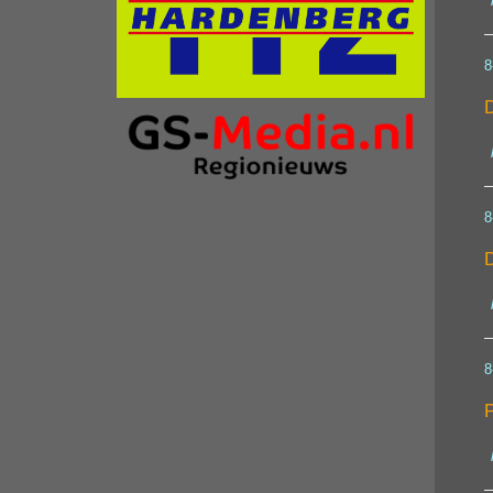
8
D
8
D
8
P