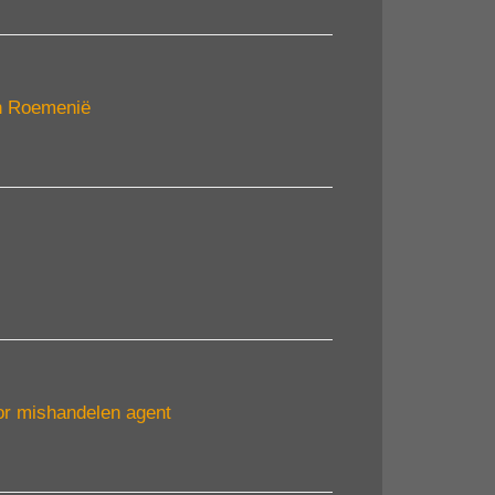
en Roemenië
or mishandelen agent