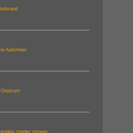
bosbrand
rne Aalsmeer
n Oostrum
izenden zonder stroom