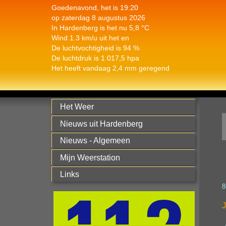
Goedenavond, het is 19:20
op zaterdag 8 augustus 2026
In Hardenberg is het nu 5,8 °C
Wind 1.3 km/u uit het en
De luchtvochtigheid is 94 %
De luchtdruk is 1.017,5 hpa
Het heeft vandaag 2,4 mm geregend
Het Weer
Nieuws uit Hardenberg
Nieuws - Algemeen
Mijn Weerstation
Links
8
J