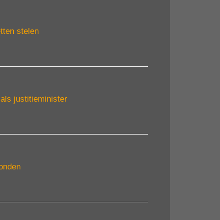
tten stelen
s justitieminister
wonden